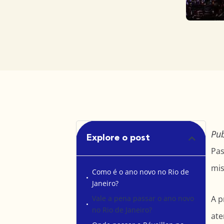
Pu
Explore o post
Pas
mis
Como é o ano novo no Rio de
Janeiro?
Vale a pena passar o ano novo
A p
no Rio de Janeiro?
ate