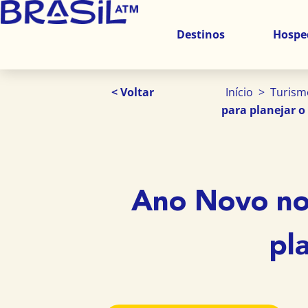
Ir
para
Destinos
Hosp
o
conteúdo
< Voltar
Início
>
Turismo
para planejar o 
Ano Novo no 
pl