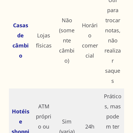
Útil
para
Não
trocar
Casas
Horári
(some
notas,
de
Lojas
o
nte
não
câmbi
físicas
comer
câmbi
realiza
o
cial
o)
r
saque
s
Prático
ATM
s, mas
Hotéis
própri
pode
e
Sim
o ou
24h
m ter
shoppi
(varia)