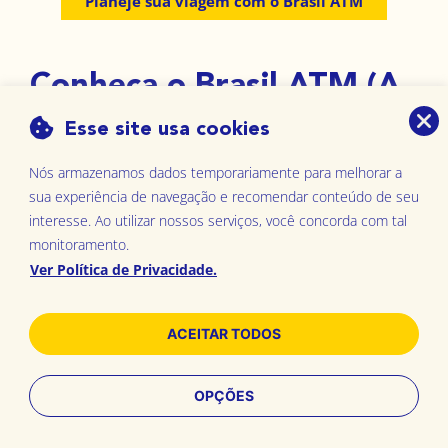
Planeje sua viagem com o Brasil ATM
Conheça o Brasil ATM (A
Todo Momento)
Esse site usa cookies
Nós armazenamos dados temporariamente para melhorar a
No Brasil ATM, vemos o Brasil como um lugar cheio
sua experiência de navegação e recomendar conteúdo de seu
interesse. Ao utilizar nossos serviços, você concorda com tal
de belezas únicas e uma cultura fascinante. Nosso
monitoramento.
portal, apoiado pela marca global
ATM24h
, mostra
Ver Política de Privacidade.
nosso amor pelo Brasil. Queremos inspirar turistas
a explorar suas maravilhas de forma segura e
ACEITAR TODOS
informada.
OPÇÕES
Destinos
Experiências
Hospedagem
Planeje
Buscar
Fornecemos informações precisas, atualizadas e