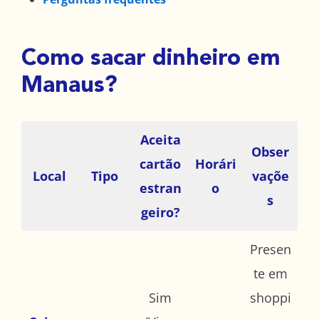
Como sacar dinheiro em
Manaus?
Aceita
Obser
cartão
Horári
Local
Tipo
vaçõe
estran
o
s
geiro?
Presen
te em
Sim
shoppi