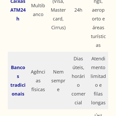
Caixas
(Visa,
ngs,
Multib
ATM24
Master
24h
aerop
anco
h
card,
orto e
Cirrus)
áreas
turístic
as
Dias
Atendi
Banco
úteis,
mento
Agênci
Nem
s
horári
limitad
as
sempr
tradici
o
o e
físicas
e
onais
comer
filas
cial
longas